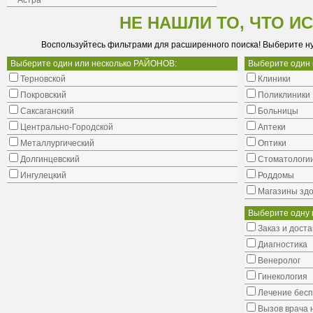
Астра
НЕ НАШЛИ ТО, ЧТО И
Воспользуйтесь фильтрами для расширенного поиска! Выберите н
Выберите один или несколько РАЙОНОВ:
Выберите один
Терновской
Клиники
Покровский
Поликлиники
Саксаганский
Больницы
Центрально-Городской
Аптеки
Металлургический
Оптики
Долгинцевский
Стоматологи
Ингулецкий
Роддомы
Магазины здо
Выберите одну 
Заказ и доста
Диагностика
Венеролог
Гинекология
Лечение бес
Вызов врача 