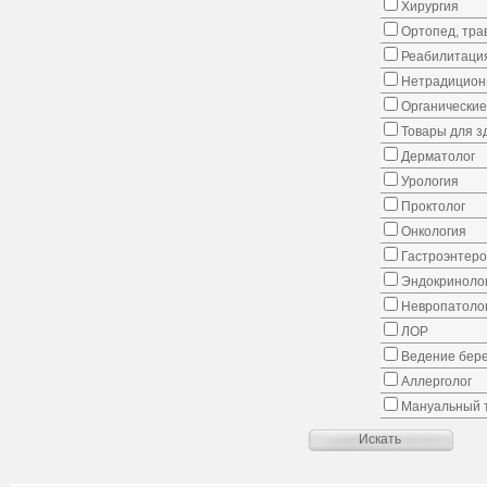
Хирургия
Ортопед, тра
Реабилитаци
Нетрадицион
Органические
Товары для з
Дерматолог
Урология
Проктолог
Онкология
Гастроэнтеро
Эндокриноло
Невропатоло
ЛОР
Ведение бер
Аллерголог
Мануальный 