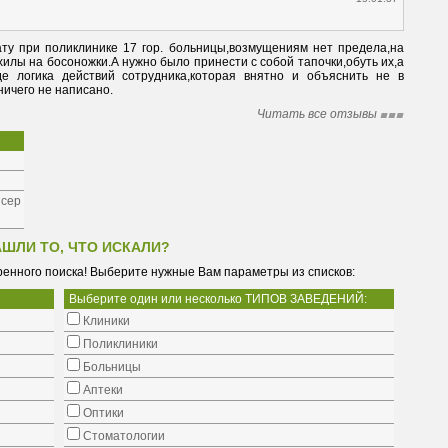
ту при поликлинике 17 гор. больницы,возмущениям нет предела,на 
хилы на босоножки.А нужно было принести с собой тапочки,обуть их,а 
де логика действий сотрудника,которая внятно и объяснить не в 
ничего не написано.
Читать все отзывы
нсер
АШЛИ ТО, ЧТО ИСКАЛИ?
енного поиска! Выберите нужные Вам параметры из списков:
Выберите один или несколько ТИПОВ ЗАВЕДЕНИЙ:
Клиники
Поликлиники
Больницы
Аптеки
Оптики
Стоматологии