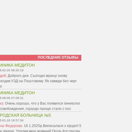
ПОСЛЕДНИЕ ОТЗЫВЫ
ИНИКА МЕДИТОН
6-02-20 08:20:19
дрій
:
Доброго дня. Сьогодні вранці знову
ходив УЗД на Поштовому. Як завжди без черг
ро
ИНИКА МЕДИТОН
5-08-06 07:08:31
на
:
Очень хорошо, что у Вас появился гинеколог
освобождения, гораздо проще стало с пос
РОДСКАЯ БОЛЬНИЦА №5
5-01-16 18:57:34
нна Федорова
:
16.1.2025р.Виписалася з хірургії 5
и.лікарні. Удалив мені жовчний Оголь Костянтин