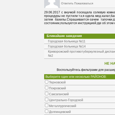
Ответить
Пожаловаться
29.06.2017 с внучкой посещала солевую комна
процедуры не пустили т.к.я одела мед.халат,ба
затем бахилы.Спрашивается-зачем тапочки,г
состоянии,пользуется инструкцией,где об этом 
Ближайшие заведения
Городская больница №11
Городская больница №14
Криворожский противотуберкулезный диспа
№2
НЕ Н
Воспользуйтесь фильтрами для расшир
Выберите один или несколько РАЙОНОВ:
Терновской
Покровский
Саксаганский
Центрально-Городской
Металлургический
Долгинцевский