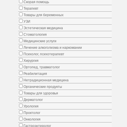
Скорая помощь
Терапевт
Товары для беременных
УЗИ
Эстетическая медицина
Стоматология
Медицинские услуги
Лечение алкоголизма и наркомании
Психолог, психотерапевт
Хирургия
Ортопед, травматолог
Реабилитация
Нетрадиционная медицина
Органические продукты
Товары для здоровья
Дерматолог
Урология
Проктолог
Онкология
Гастроэнтеролог