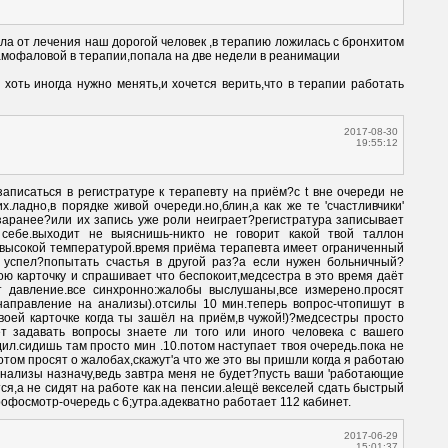
ла от лечения наш дорогой человек ,в терапию ложилась с бронхитом 
 хоть иногда нужно менять,и хочется верить,что в терапии работать 
2017-08-30
19:55:12
записаться в регистратуре к терапевту на приём?с t вне очереди не 
.ладно,в порядке живой очереди.но,блин,а как же те 'счастливчики' 
аранее?или их запись уже роли неиграет?регистратура записывает 
себе.выходит не выяснишь-никто не говорит какой твой таллон 
 высокой температурой.время приёма терапевта имеет ограниченный 
е успел?попытать счастья в другой раз?а если нужен больничный?
ю карточку и спрашивает что беспокоит,медсестра в это время даёт 
т давление.все синхронно:жалобы выслушаны,все измерено.просят 
аправление на анализы).отсилы 10 мин.теперь вопрос-чтопишут в 
твоей карточке когда ты зашёл на приём,в чужой!)?медсестры просто 
т задавать вопросы знаете ли того или иного человека с вашего 
дил.сидишь там просто мин .10.потом наступает твоя очередь.пока не 
отом просят о жалобах,скажут'а что же это вы пришли когда я работаю 
анализы назначу,ведь завтра меня не будет?пусть ваши 'работающие 
я,а не сидят на работе как на пенсии.а!ещё векселей сдать быстрый 
профосмотр-очередь с 6;утра.адекватно работает 112 кабинет.
2017-06-29
15:01:37