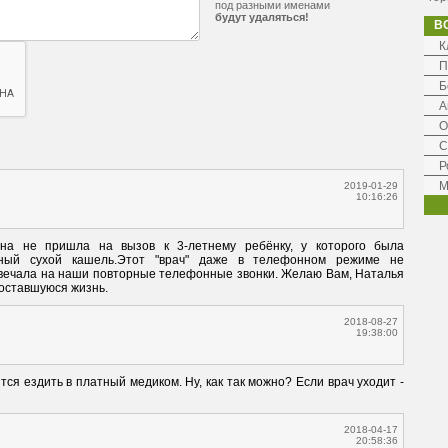
под разными именами
будут удаляться!
В
К
П
Б
А
О
С
Р
М
2019-01-29
10:16:26
а не пришла на вызов к 3-летнему ребёнку, у которого была 
ьный сухой кашель.Этот "врач" даже в телефонном режиме не 
вечала на наши повторные телефонные звонки. Желаю Вам, Наталья 
 оставшуюся жизнь.
2018-08-27
19:38:00
ся ездить в платный медиком. Ну, как так можно? Если врач уходит - 
2018-04-17
20:58:36