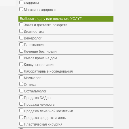
Роддомы
Магазины здоровья
Выберите одну или несколько УСЛУГ:
Заказ и доставка лекарств
Диагностика
Венеролог
Гинекология
Лечение бесплодия
Вызов врача на дом
Консультирование
Лабораторные исследования
Маммолог
Оптика
Офтальмолог
Продажа БАДов
Продажа лекарств
Продажа лечебной косметики
Продажа средств гигиены
Пластическая хирургия