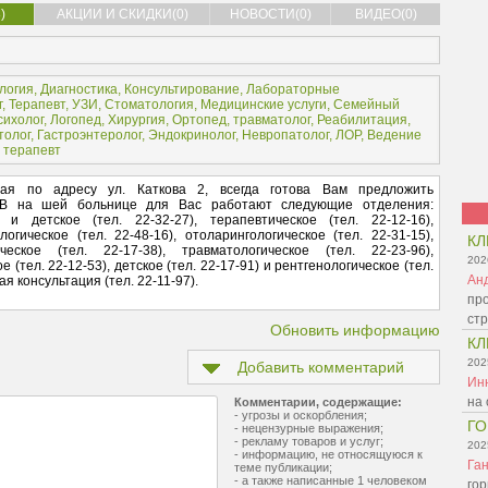
)
АКЦИИ И СКИДКИ(0)
НОВОСТИ(0)
ВИДЕО(0)
логия
,
Диагностика
,
Консультирование
,
Лабораторные
г
,
Терапевт
,
УЗИ
,
Стоматология
,
Медицинские услуги
,
Семейный
сихолог
,
Логопед
,
Хирургия
,
Ортопед, травматолог
,
Реабилитация
,
толог
,
Гастроэнтеролог
,
Эндокринолог
,
Невропатолог
,
ЛОР
,
Ведение
 терапевт
я по адресу ул. Каткова 2, всегда готова Вам предложить
 В на шей больнице для Вас работают следующие отделения:
 и детское (тел. 22-32-27), терапевтическое (тел. 22-12-16),
логическое (тел. 22-48-16), отоларингологическое (тел. 22-31-15),
КЛ
ческое (тел. 22-17-38), травматологическое (тел. 22-23-96),
202
 (тел. 22-12-53), детское (тел. 22-17-91) и рентгенологическое (тел.
Ан
я консультация (тел. 22-11-97).
про
ст
Обновить информацию
КЛ
202
Добавить комментарий
Ин
на 
Комментарии, содержащие:
- угрозы и оскорбления;
ГО
- нецензурные выражения;
- рекламу товаров и услуг;
202
- информацию, не относящуюся к
Га
теме публикации;
- а также написанные 1 человеком
гор