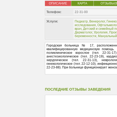
ОПИСАНИЕ
КАРТА
ОТЗЫВЫ(8
Телефон:
22-31-00
Услуги:
Педиатр
,
Венеролог
,
Гинеко
исследования
,
Офтальмоло
врач
,
Детский и семейный п
Дерматолог
,
Урология
,
Прок
беременности
,
Мануальный
Городская больница № 17, расположенна
квалифицированную медицинскую помощь.
поликлиническое взрослое (тел. 22-31-17)
анестезиологическое (тел. 22-23-19), кардио
хирургическое (тел. 22-31-13), неврологи
гинекологическое (тел. 22-12-10), инфекционное
22-23-88). При больнице функционирует женска
ПОСЛЕДНИЕ ОТЗЫВЫ ЗАВЕДЕНИЯ