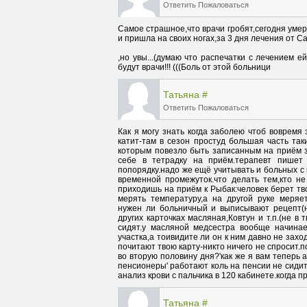
Ответить
Пожаловаться
Самое страшное,что врачи гробят,сегодня умер
,но увы...(думаю что распечатки с лечением ей
будут врачи!!! (((Боль от этой больници
Татьяна
#
Ответить
Пожаловаться
Как я могу знать когда заболею чтоб вовремя 
катит-там в сезон простуд большая часть таких
которым повезло быть записанным на приём з
себе в тетрадку на приём.терапевт пишет 
попорядку.надо же ещё учитывать и больных с
временной промежуток.что делать тем,кто н
приходишь на приём к Рыбак:человек берет тво
мерять температуру,а на другой руке меряе
нужен ли больничный и выписывают рецепт(н
других карточках масляная,Ковтун и т.п.(не в 
сидят.у масляной медсестра вообще начинае
участка,а тоивидите ли он к ним давно не захо
почитают твою карту-никто ничего не спросит.п
во вторую половину дня?'как же я вам теперь 
пенсионеры' работают коль на пенсии не сидитс
анализ крови с пальчика в 120 кабинете.когда 
Татьяна
#