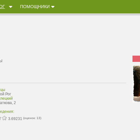
ОГ
ПОМОЩНИКИ
Ы
ицы
ой Рог
улецкий
Каткова, 2
ведения:
(оценок:
13
)
3.69231