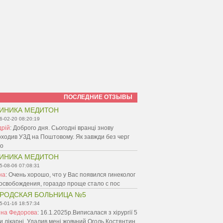
ПОСЛЕДНИЕ ОТЗЫВЫ
ИНИКА МЕДИТОН
6-02-20 08:20:19
дрій
:
Доброго дня. Сьогодні вранці знову
ходив УЗД на Поштовому. Як завжди без черг
ро
ИНИКА МЕДИТОН
5-08-06 07:08:31
на
:
Очень хорошо, что у Вас появился гинеколог
освобождения, гораздо проще стало с пос
РОДСКАЯ БОЛЬНИЦА №5
5-01-16 18:57:34
нна Федорова
:
16.1.2025р.Виписалася з хірургії 5
и.лікарні. Удалив мені жовчний Оголь Костянтин