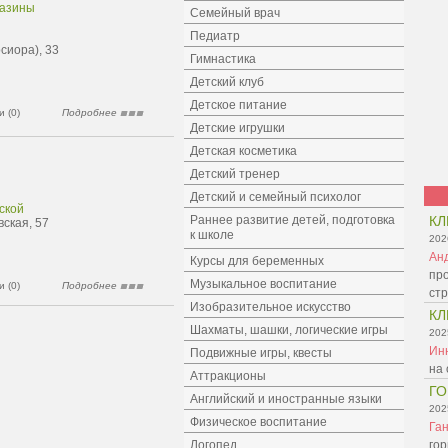
газины
Семейный врач
Педиатр
сиора), 33
Гимнастика
Детский клуб
Детское питание
 (0)
Подробнее
Детские игрушки
Детская косметика
Детский тренер
Детский и семейный психолог
ской
Раннее развитие детей, подготовка
КЛ
вская, 57
к школе
202
Ан
Курсы для беременных
про
Музыкальное воспитание
 (0)
Подробнее
ст
Изобразительное искусство
КЛ
Шахматы, шашки, логические игры
202
Ин
Подвижные игры, квесты
на 
Аттракционы
ГО
Английский и иностранные языки
202
Физическое воспитание
Га
Логопед
гор