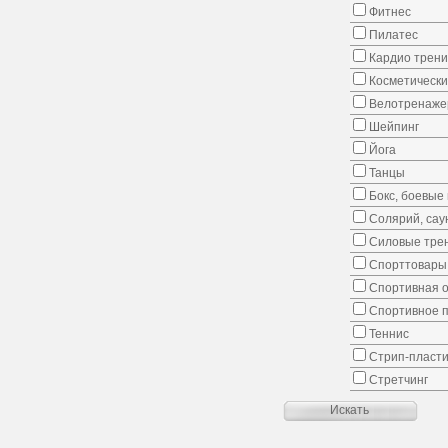
Фитнес
Пилатес
Кардио трени
Косметически
Велотренаж
Шейпинг
Йога
Танцы
Бокс, боевые 
Солярий, сау
Силовые тре
Спорттовары,
Спортивная о
Спортивное 
Теннис
Стрип-пласти
Стретчинг