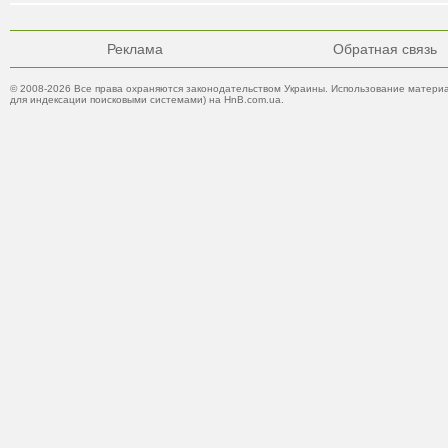
Реклама
Обратная связь
© 2008-2026 Все права охраняются законодательством Украины. Использование материа
для индексации поисковыми системами) на HnB.com.ua.