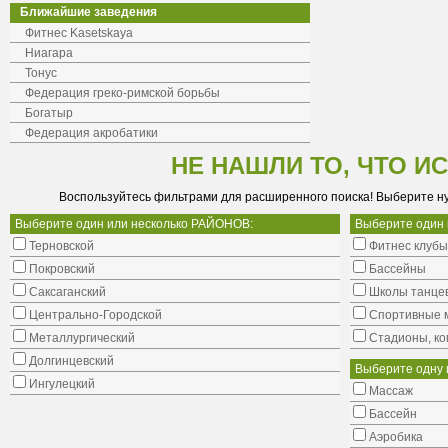
Ближайшие заведения
Фитнес Kasetskaya
Ниагара
Тонус
Федерация греко-римской борьбы
Богатыр
Федерация акробатики
НЕ НАШЛИ ТО, ЧТО И
Воспользуйтесь фильтрами для расширенного поиска! Выберите н
Выберите один или несколько РАЙОНОВ:
Выберите один
Терновской
Фитнес клубы
Покровский
Бассейны
Саксаганский
Школы танце
Центрально-Городской
Cпортивные 
Металлургический
Стадионы, ко
Долгинцевский
Выберите одну 
Ингулецкий
Массаж
Бассейн
Аэробика