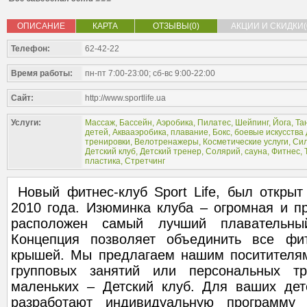
ОПИСАНИЕ
КАРТА
ОТЗЫВЫ(0)
АКЦИИ И СКИДКИ(
Телефон:
62-42-22
Время работы:
пн-пт 7:00-23:00; сб-вс 9:00-22:00
Сайт:
http://www.sportlife.ua
Услуги:
Массаж
,
Бассейн
,
Аэробика
,
Пилатес
,
Шейпинг
,
Йога
,
Та
детей
,
Аквааэробика, плавание
,
Бокс, боевые искусства
тренировки
,
Велотренажеры
,
Косметические услуги
,
Сил
Детский клуб
,
Детский тренер
,
Солярий, сауна
,
Фитнес
,
пластика
,
Стретчинг
Новый фитнес-клуб Sport Life, был открыт
2010 года. Изюминка клуба – огромная и пр
расположен самый лучший плавательны
Концепция позволяет объединить все фит
крышей. Мы предлагаем нашим поситителя
групповых занятий или персональных т
маленьких – Детский клуб. Для ваших дет
разработают индивидуальную программу