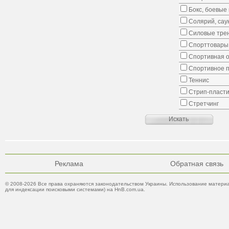
Бокс, боевые 
Солярий, сау
Силовые тре
Спорттовары,
Спортивная о
Спортивное 
Теннис
Стрип-пласти
Стретчинг
Реклама
Обратная связь
© 2008-2026 Все права охраняются законодательством Украины. Использование материа
для индексации поисковыми системами) на HnB.com.ua.