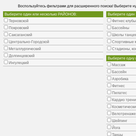
Воспользуйтесь фильтрами для расширенного поиска! Выберите н
Выберите один или несколько РАЙОНОВ:
Выберите один
Терновской
Фитнес клубы
Покровский
Бассейны
Саксаганский
Школы танце
Центрально-Городской
Cпортивные 
Металлургический
Стадионы, ко
Долгинцевский
Выберите одну 
Ингулецкий
Массаж
Бассейн
Аэробика
Фитнес
Пилатес
Кардио трени
Косметически
Велотренаж
Шейпинг
Йога
Танцы