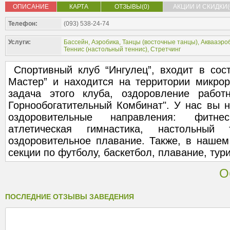
ОПИСАНИЕ
КАРТА
ОТЗЫВЫ(0)
АКЦИИ И СКИДКИ(
Телефон:
(093) 538-24-74
Услуги:
Бассейн
,
Аэробика
,
Танцы (
восточные танцы
),
Аквааэро
Теннис (
настольный теннис
),
Стретчинг
Спортивный клуб “Ингулец”, входит в сост
Мастер” и находится на территории микрор
задача этого клуба, оздоровление работ
Горнообогатительный Комбинат". У нас вы н
оздоровительные направления: фитне
атлетическая гимнастика, настольный
оздоровительное плавание. Также, в нашем
секции по футболу, баскетбол, плавание, тур
О
ПОСЛЕДНИЕ ОТЗЫВЫ ЗАВЕДЕНИЯ