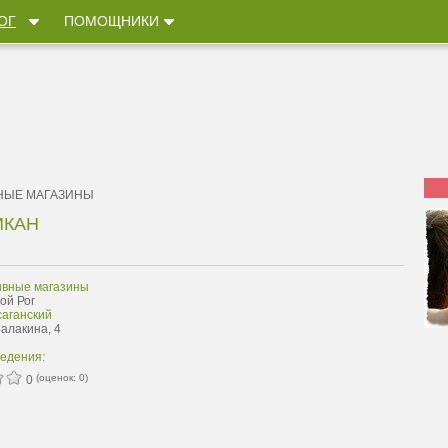
ОГ
ПОМОЩНИКИ
НЫЕ МАГАЗИНЫ
ИКАН
ивные магазины
ой Рог
саганский
Балакина, 4
ведения:
(оценок:
0
)
0