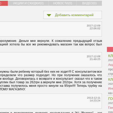
)
АКЦИИ И СКИДКИ(0)
НОВОСТИ(0)
ВИДЕО(0)
Добавить комментарий
2017-12-09
22:06:02
озумение. Деньги мне вернули. К сожалению предыдущий отзыв 
уацией хотела бы все же рекомендовать магазин так как вопрос был 
КЛ
2017-12-08
21:49:25
202
Ан
про
 нужны были ребенку который без них не ходит!!! С консультантом все 
ст
пределили что размер подходит. Но при получении оказалось что 
 вообще. Договорилась о возврате и консультант сказал что в таком 
КЛ
 куплин был товар за 262грн а вернули мне 202грн. Хотя за получение 
202
тавка получилось меня просто кинули на 95грн!!!! Теперь трубку на 
Ин
 ЭТОМУ МАГАЗИНУ.
на 
2013-12-11
ГО
14:23:24
202
Га
гор