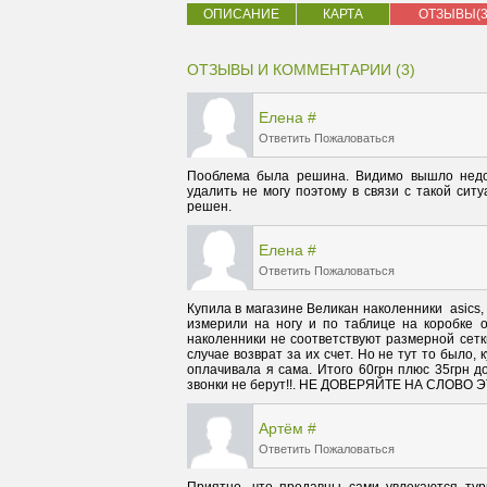
ОПИСАНИЕ
КАРТА
ОТЗЫВЫ(3
ОТЗЫВЫ И КОММЕНТАРИИ (3)
Елена
#
Ответить
Пожаловаться
Пооблема была решина. Видимо вышло недор
удалить не могу поэтому в связи с такой сит
решен.
Елена
#
Ответить
Пожаловаться
Купила в магазине Великан наколенники  asics,
измерили на ногу и по таблице на коробке о
наколенники не соответствуют размерной сетки
случае возврат за их счет. Но не тут то было,
оплачивала я сама. Итого 60грн плюс 35грн дос
звонки не берут!!. НЕ ДОВЕРЯЙТЕ НА СЛОВО
Артём
#
Ответить
Пожаловаться