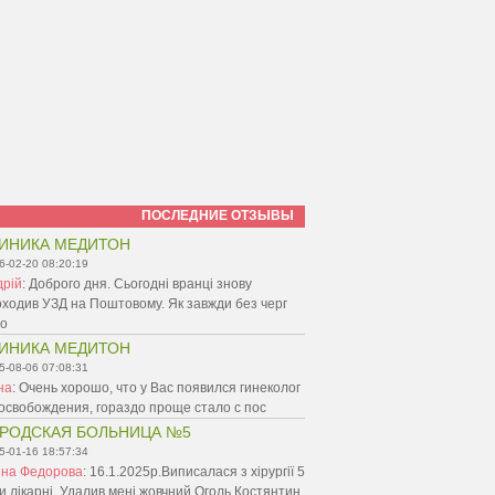
ПОСЛЕДНИЕ ОТЗЫВЫ
ИНИКА МЕДИТОН
6-02-20 08:20:19
дрій
:
Доброго дня. Сьогодні вранці знову
ходив УЗД на Поштовому. Як завжди без черг
ро
ИНИКА МЕДИТОН
5-08-06 07:08:31
на
:
Очень хорошо, что у Вас появился гинеколог
освобождения, гораздо проще стало с пос
РОДСКАЯ БОЛЬНИЦА №5
5-01-16 18:57:34
нна Федорова
:
16.1.2025р.Виписалася з хірургії 5
и.лікарні. Удалив мені жовчний Оголь Костянтин